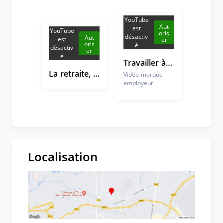
YouTube
Aut
est
YouTube
oris
désactiv
Aut
est
er
oris
é
désactiv
er
é
Travailler à l'Assurance retraite, ça donne du sens à son métier
La retraite, comment ça marche ?
Vidéo marque
employeur
Localisation