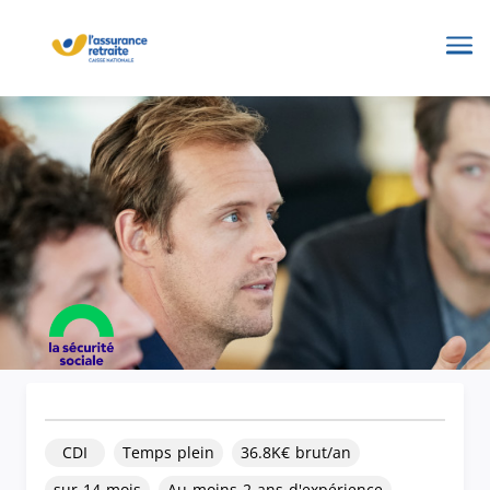
Me
CDI
Temps plein
36.8K€ brut/an
sur 14 mois
Au moins 2 ans d'expérience