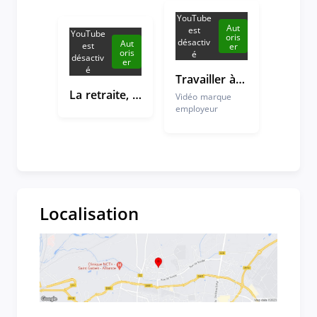
YouTube
Aut
est
YouTube
oris
désactiv
Aut
est
er
oris
é
désactiv
er
é
Travailler à l'Assurance retraite, ça donne du sens à son métier
La retraite, comment ça marche ?
Vidéo marque
employeur
Localisation