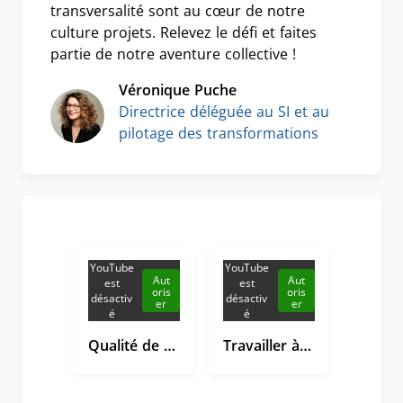
transversalité sont au cœur de notre
culture projets. Relevez le défi et faites
partie de notre aventure collective !
Véronique Puche
Directrice déléguée au SI et au
pilotage des transformations
YouTube
YouTube
Aut
Aut
est
est
oris
oris
désactiv
désactiv
er
er
é
é
Qualité de vie et conditions de travail à l'Assurance retraite
Travailler à l'Assurance retraite, ça donne du sens à son métier