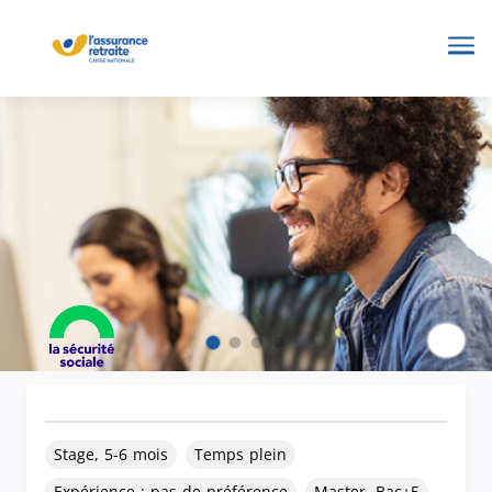
Me
Paus
Stage, 5-6 mois
Temps plein
Expérience : pas de préférence
Master, Bac+5